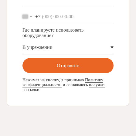
Адрес места осуществления образовательной деятельности:
Санкт-Петербург, Шуваловский проспект, 37 к1, комната № 6
Сведения об образовательной организации
+7
Политика конфиденциальности
Где планируете использовать
оборудование?
Отправить
Нажимая на кнопку, я принимаю
Политику
конфиденциальности
и соглашаюсь
получать
рассылки