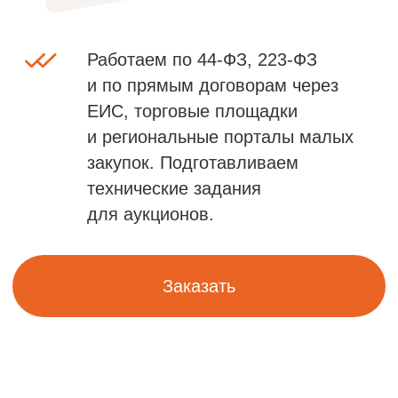
ИДЕЯ
игры
Игра состоит из сорока карточек
с заданиями, двух чистых полей
для заданий и двух игровых полей 3×3
и 4×4.
В игре используются кубики размером
3,5 см, кратные бабашкам. Они либо
имеются в комплекте, либо берутся
из наборов контрастных и орнаментальных
кубиков, выпускаемых компанией
«Бабашки».
Карточки с заданиями разбиты на 4 уровня
сложности, в каждом уровне по 10 карточек.