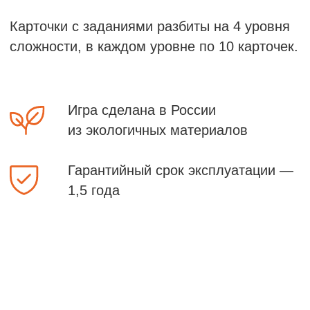
РАЗВИВАЮЩИЙ
ресурс
Игра поможет педагогу или родителю
создавать среду для развития технических
способностей детей, умения объяснять,
а также свободно творить и придумывать.
В процессе игры ребёнок учится
прогнозировать свои возможности
и использовать внутреннюю мотивацию.
У него формируется образное мышление
и улучшается пространственная
ориентация.
Важно, что каждый раз ребенок говорит