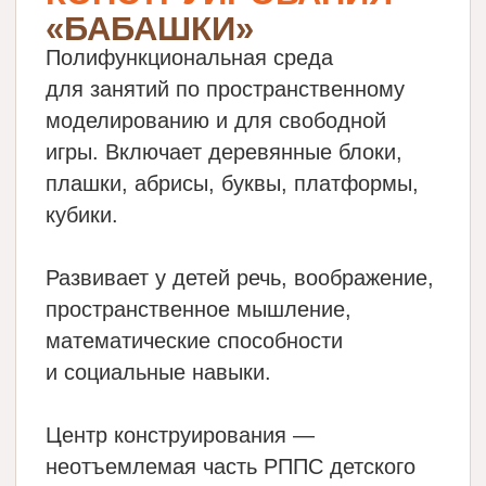
В детском саду мы используем
«Бабашки» — про
дворовые игры, чтобы развивать
интересный конс
у ребят важные навыки, такие как
детям нравятся 
креативность, коммуникабельность,
детали, потому ч
умение решать проблемы.
приятнее на ощуп
пластмасса.
Дети могут проектировать
двухэтажные дома, полосы
Во время игр с 
препятствий и даже целые игровые
у детей формиру
площадки. И все это они делают
общения и сотруд
с помощью ростового игрового
малыши взаимоде
набора «Бабашки».
с другом. В осно
строят то, что им
Этот уникальный комплекс
мы предлагаем им
позволяет ребятам строить всё,
то определённое.
на что хватит фантазии! Игры с ним
помогают развивать творческий
Благодаря «Баба
подход к решению проблем
развиваются тво
и улучшают коммуникативные
способности и во
навыки.
потому что мал
свои идеи в жизн