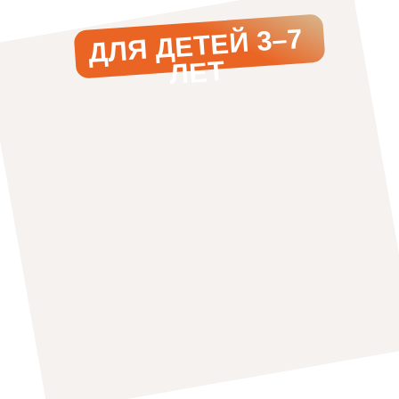
Работаем по 44-ФЗ, 223-ФЗ
и по прямым договорам через
ЕИС, торговые площадки
и региональные порталы малых
закупок. Подготавливаем
технические задания
для аукционов.
Заказать