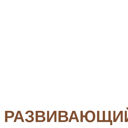
слово «Сделано». Это мощная метафора
и психологическая точка в конце
проделанного труда.
Заказать игру