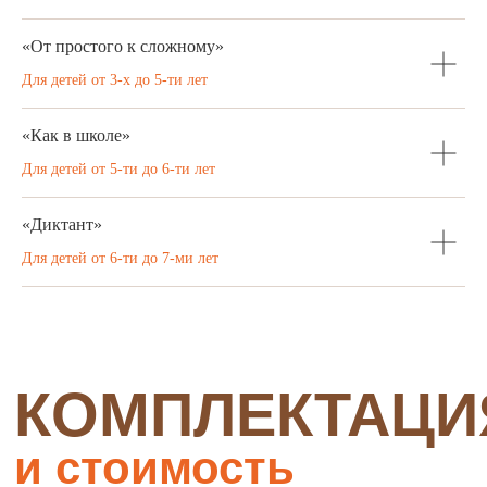
центр конструирования «Бабашки».
«От простого к сложному»
Для детей от 3-х до 5-ти лет
ЦЕНТР
КОНСТРУИРОВАНИЯ
«Как в школе»
«БАБАШКИ»
Для детей от 5-ти до 6-ти лет
Полифункциональная среда
для занятий по пространственному
«Диктант»
моделированию и для свободной
игры. Включает деревянные блоки,
Для детей от 6-ти до 7-ми лет
плашки, абрисы, буквы, платформы,
кубики.
Развивает у детей речь, воображение,
пространственное мышление,
математические способности
и социальные навыки.
Центр конструирования —
неотъемлемая часть РППС детского