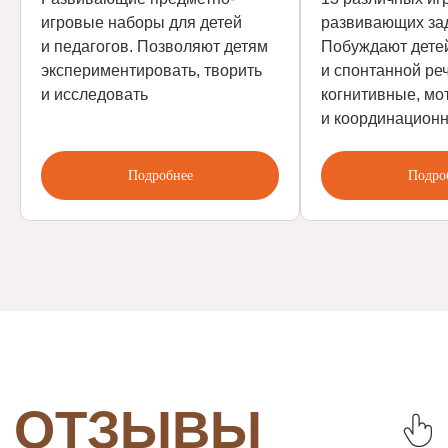
ОСТАЛИСЬ
игровые наборы для детей
развивающих за
ВОПРОСЫ
и педагогов. Позволяют детям
Побуждают детей
экспериментировать, творить
и спонтанной ре
по продукту?
и исследовать
когнитивные, м
и координацион
Оставьте заявку на консультацию
с нашими специалистами, и вам
Подробнее
Подро
позвонят в течение 15 минут
+7
Где планируете использовать
оборудование?