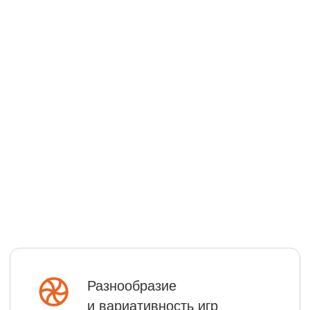
Разнообразие
и вариативность игр
Подготовка к школе
через игру
Работаем по 44-ФЗ, 223-ФЗ и по прямым
договорам через ЕИС, торговые площадки
и региональные порталы малых закупок.
Подготавливаем технические задания для
аукционов.