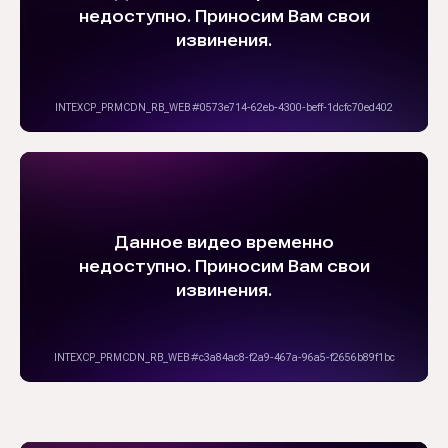
Обратный звонок
ООО «Бабашки»
ИНН 7 842 194 871 / ОГРН 1 217 800 125 993
Юридический адрес:
Санкт-Петербург, Невский проспект, 97, кв. 21
Адрес места осуществления образовательной деятельности:
Санкт-Петербург, Шуваловский проспект, 37 к1, комната № 6
Сведения об образовательной организации
Политика конфиденциальности