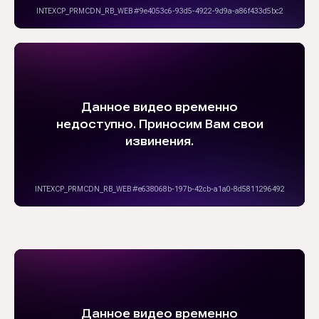
8 (812) 426-56-65
hello@babashki.ru
Партнёрам и дилерам:
partners@babashki.ru