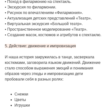
• Поход в филармонию на спектакль.
• Экскурсия по филармонии.
• Рисунок по впечатлениям «Филармония».
• Актуализация детских представлений «Театр».
• Виртуальная экскурсия «Большой театр».
• Пространственное моделирование «Театр».
• Создание масок, костюмов и атрибутов к спектаклю.
5. Действие: движение и импровизация
И наша история закружилась в танце, засверкала
костюмами, заговорила языком движений. Движение
стало способом выражения эмоций и понимания
образов через этюды и импровизацию дети
пробовали себя в разных ролях:
Снежки
8 (812) 426-56-65
Цветы
Игрушки
hello@babashki.ru