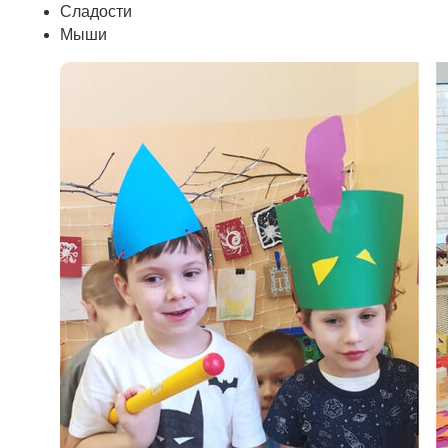
Сладости
Мыши
Партнёрам и дилерам:
partners@babashki.ru
Обратный звонок
ООО «Бабашки»
ИНН 7 842 194 871 / ОГРН 1 217 800 125 993
Юридический адрес:
Санкт-Петербург, Невский проспект, 97, кв. 21
Адрес места осуществления образовательной деятельности:
Санкт-Петербург, Шуваловский проспект, 37 к1, комната № 6
Сведения об образовательной организации
Политика конфиденциальности