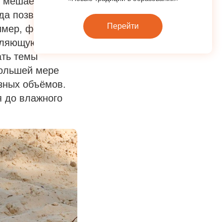
у мешает
да позволяет как
Перейти
ример, формовать
воляющую
ать темы
большей мере
азных объёмов.
я до влажного