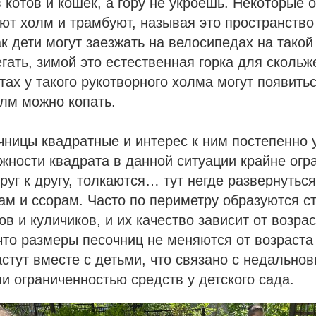
в котов и кошек, а гору не укроешь. Некоторые 
ют холм и трамбуют, называя это пространств
ак дети могут заезжать на велосипедах на такой
егать, зимой это естественная горка для сколь
тах у такого рукотворного холма могут появить
лм можно копать.
ницы квадратные и интерес к ним постепенно у
жности квадрата в данной ситуации крайне огр
руг к другу, толкаются… тут негде развернуться
ам и ссорам. Часто по периметру образуются с
в и куличиков, и их качество зависит от возрас
 что размеры песочниц не меняются от возраста 
стут вместе с детьми, что связано с недально
и ограниченностью средств у детского сада.