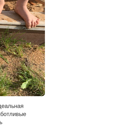
деальная
заботливые
ь