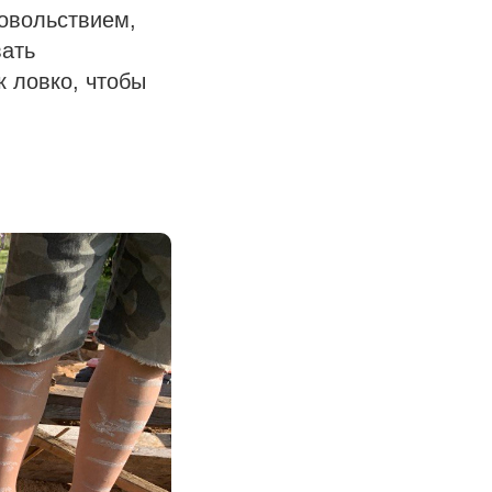
довольствием,
вать
к ловко, чтобы