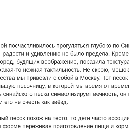
ной посчастливилось прогуляться глубоко по С
, радости и удивлению не было предела. Кром
ород, будящих воображение, поразила текстура
 какая-то нежная тактильность. Не скрою, мешок
ства мы привезли с собой в Москву. Тот песок
ьшую песочницу, в которой мы время от време
 синайского песка символизирует вечность, он 
 его не счесть как звёзд.
ый песок похож на тесто, то дети часто ассоции
й форме переживая приготовление пищи и корм