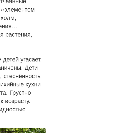
отчаянные
о «элементом
 холм,
жения…
ся растения,
 детей угасает,
аничены. Дети
, стеснённость
тихийные кухни
та. Грустно
к возрасту.
видностью