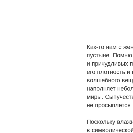
Как-то нам с же
пустыне. Помню
и причудливых п
его плотность и
волшебного веще
наполняет небол
миры. Сыпучесть
не просыплется и
Поскольку влажн
в символическо