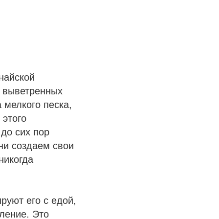
инайской
е выветренных
 мелкого песка,
 этого
 до сих пор
ни создаем свои
никогда
руют его с едой,
ление. Это