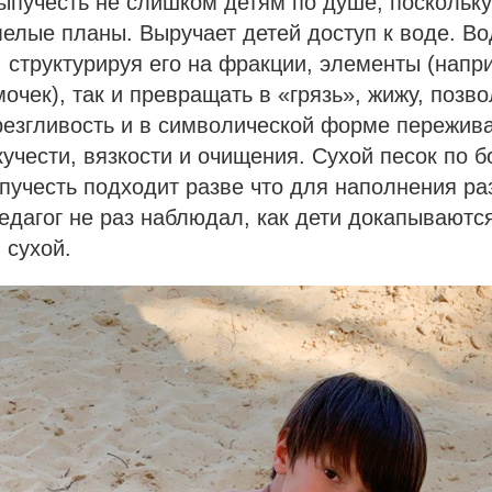
ыпучесть не слишком детям по душе, поскольк
елые планы. Выручает детей доступ к воде. Во
, структурируя его на фракции, элементы (нап
чек), так и превращать в «грязь», жижу, поз
резгливость и в символической форме пережив
учести, вязкости и очищения. Сухой песок по 
ыпучесть подходит разве что для наполнения р
дагог не раз наблюдал, как дети докапываютс
 сухой.