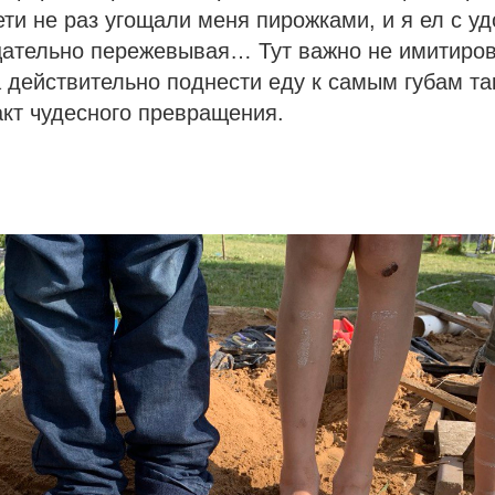
ети не раз угощали меня пирожками, и я ел с у
щательно пережевывая… Тут важно не имитиро
а действительно поднести еду к самым губам та
кт чудесного превращения.