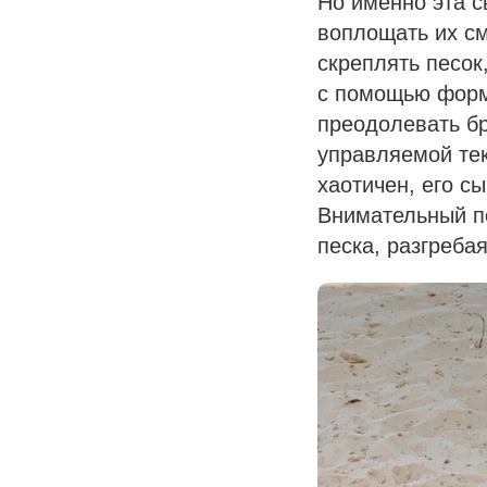
Но именно эта с
воплощать их см
скреплять песок
с помощью формо
преодолевать б
управляемой тек
хаотичен, его с
Внимательный пе
песка, разгребая