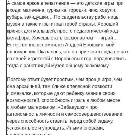
А самое яркое впечатление — это детские игры при
входе: малечина, гурчалка, городки, чиж, ходули,
кубарь, закидушки… По свидетельству работницы
музея в такие игры играл герой страны. Хороший
крючок для малышей, просто педагогический ход-
метафора. Хочешь стать космонавтом — играй…
Естественно вспомнился Андрей Ерошкин, мой
однокурсник. Оказалось, что он приезжал сюда не раз
со своей игротекой с Воробьевых гор, порадовались
тогда с работницей музея общему знакомому.
Поэтому ответ будет простым, чем проще игра, чем
она архаичней, тем ближе к телесной ловкости
и смекалке, которые дают ребенку знание своих
возможностей, способность играть в любом месте
с любым материалом. «Забавушки» про
автономность личности и самосовершенствование,
через способность ставить перед собой задачу,
усложнять ее и упрощать. Иными словами,
приноравливаться».